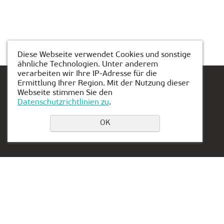
Diese Webseite verwendet Cookies und sonstige
ähnliche Technologien. Unter anderem
verarbeiten wir Ihre IP-Adresse für die
Ermittlung Ihrer Region. Mit der Nutzung dieser
Webseite stimmen Sie den
Datenschutzrichtlinien zu
.
Einen Platz buchen
OK
Privacy Policy
Kontakt:
Vertretung in Serbien:
+49 162 175 9346
Aleksandra Stamboliskog
13a
muenchen@kiber-one.com
Belgrade, Serbia
Niederlassungen in
München
Vertretung in den VAE: