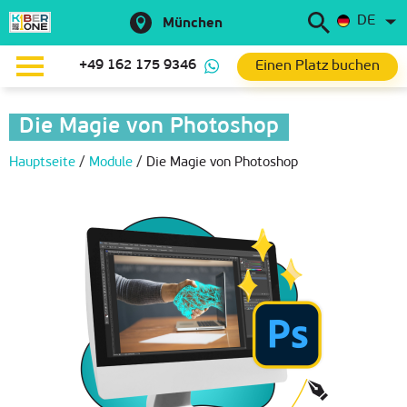
DE
München
Einen Platz buchen
+49 162 175 9346
Die Magie von Photoshop
Hauptseite
/
Module
/
Die Magie von Photoshop