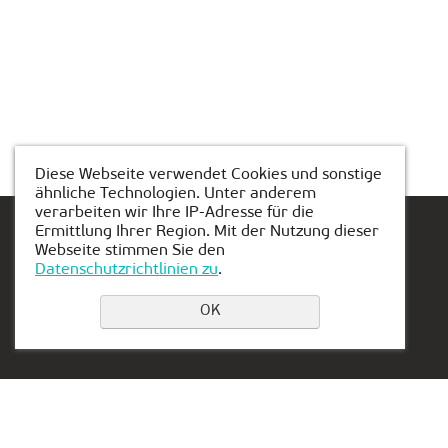
Diese Webseite verwendet Cookies und sonstige
ähnliche Technologien. Unter anderem
verarbeiten wir Ihre IP-Adresse für die
Ermittlung Ihrer Region. Mit der Nutzung dieser
Webseite stimmen Sie den
Datenschutzrichtlinien zu
.
Einen Platz buchen
OK
Privacy Policy
Kontakt:
Vertretung in Serbien:
+49 162 175 9346
Aleksandra Stamboliskog
13a
muenchen@kiber-one.com