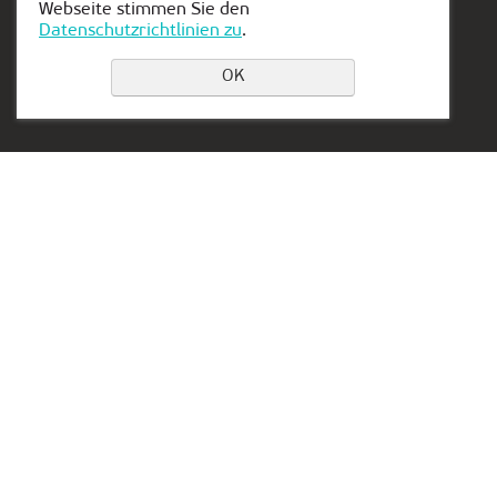
Webseite stimmen Sie den
Datenschutzrichtlinien zu
.
Einen Platz buchen
OK
Privacy Policy
Kontakt:
Vertretung in Serbien:
+49 162 175 9346
Aleksandra Stamboliskog
13a
muenchen@kiber-one.com
Belgrade, Serbia
Niederlassungen in
München
Vertretung in den VAE:
Lake Tower, Mazaya
Business Center AA1, floor
36
Dubai, Jumeirah
Working hours