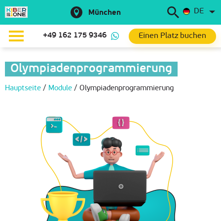
DE
München
Einen Platz buchen
+49 162 175 9346
Olympiadenprogrammierung
Hauptseite
/
Module
/
Olympiadenprogrammierung