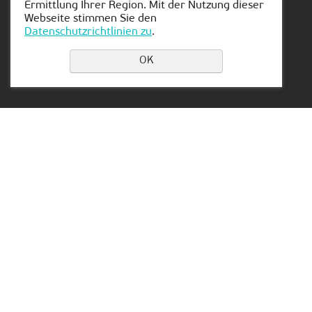
Ermittlung Ihrer Region. Mit der Nutzung dieser
Webseite stimmen Sie den
Datenschutzrichtlinien zu
.
Einen Platz buchen
OK
Privacy Policy
Kontakt:
Vertretung in Serbien:
+49 162 175 9346
Aleksandra Stamboliskog
13a
muenchen@kiber-one.com
Belgrade, Serbia
Niederlassungen in
München
Vertretung in den VAE:
Lake Tower, Mazaya
Business Center AA1, floor
36
Dubai, Jumeirah
Working hours