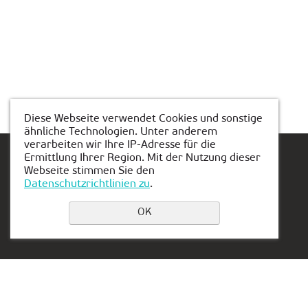
Diese Webseite verwendet Cookies und sonstige
ähnliche Technologien. Unter anderem
verarbeiten wir Ihre IP-Adresse für die
Ermittlung Ihrer Region. Mit der Nutzung dieser
Webseite stimmen Sie den
Datenschutzrichtlinien zu
.
Einen Platz buchen
OK
Privacy Policy
Kontakt:
Vertretung in Serbien:
+49 162 175 9346
Aleksandra Stamboliskog
13a
muenchen@kiber-one.com