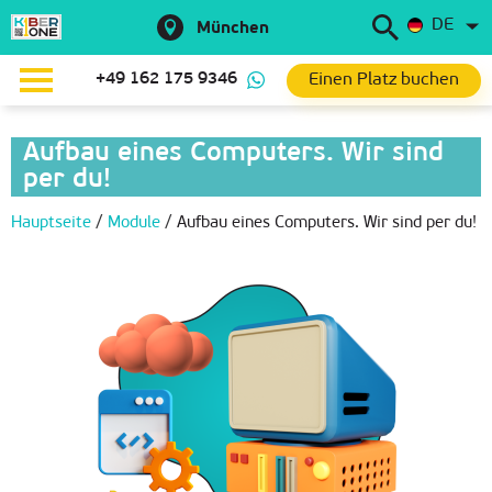
DE
München
Einen Platz buchen
+49 162 175 9346
Aufbau eines Computers. Wir sind
per du!
Hauptseite
/
Module
/
Aufbau eines Computers. Wir sind per du!