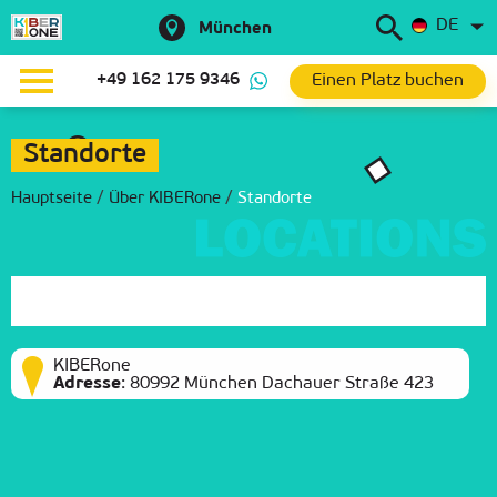
DE
München
Einen Platz buchen
+49 162 175 9346
Standorte
Hauptseite
/
Über KIBERone
/
Standorte
KIBERone
Adresse
:
80992 München Dachauer Straße 423