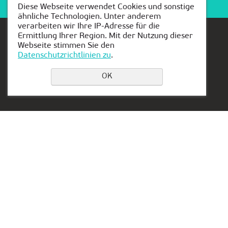
Diese Webseite verwendet Cookies und sonstige
ähnliche Technologien. Unter anderem
verarbeiten wir Ihre IP-Adresse für die
Ermittlung Ihrer Region. Mit der Nutzung dieser
Webseite stimmen Sie den
Datenschutzrichtlinien zu
.
Einen Platz buchen
OK
Privacy Policy
Kontakt:
Vertretung in Serbien:
+49 162 175 9346
Aleksandra Stamboliskog
13a
muenchen@kiber-one.com
Belgrade, Serbia
Niederlassungen in
München
Vertretung in den VAE:
Lake Tower, Mazaya
Business Center AA1, floor
36
Dubai, Jumeirah