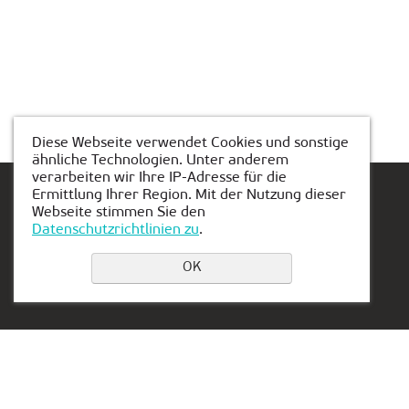
Diese Webseite verwendet Cookies und sonstige
ähnliche Technologien. Unter anderem
verarbeiten wir Ihre IP-Adresse für die
Ermittlung Ihrer Region. Mit der Nutzung dieser
Webseite stimmen Sie den
Datenschutzrichtlinien zu
.
Einen Platz buchen
OK
Privacy Policy
Kontakt:
Vertretung in Serbien:
+49 162 175 9346
Aleksandra Stamboliskog
13a
muenchen@kiber-one.com
Belgrade, Serbia