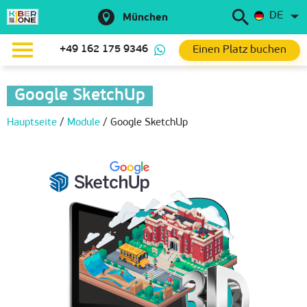
DE
München
Einen Platz buchen
+49 162 175 9346
Google SketchUp
Hauptseite
/
Module
/
Google SketchUp