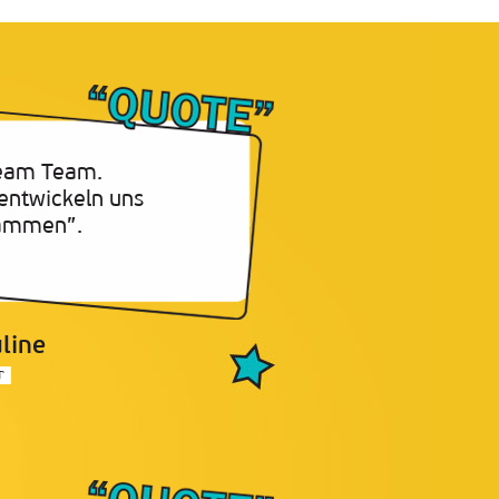
eam Team.
entwickeln uns
ammen”.
line
r