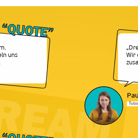
m.
„Dr
eln uns
Wir 
.
zus
Pau
Tuto