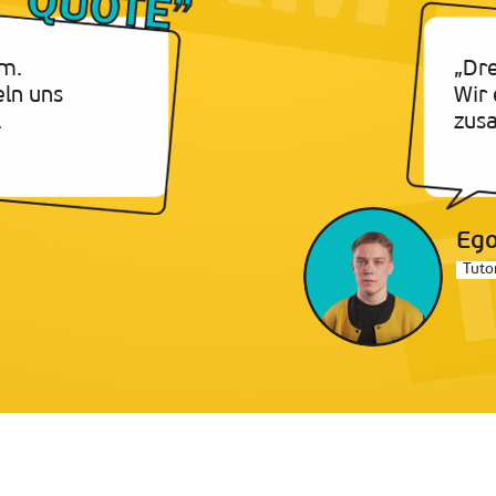
m.
„Dr
eln uns
Wir 
.
zus
Eg
Tuto