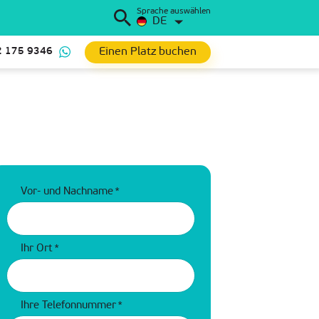
Sprache auswählen
DE
Einen Platz buchen
2 175 9346
Vor- und Nachname
*
Ihr Ort
*
Ihre Telefonnummer
*