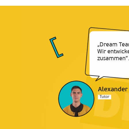
„Dream Tea
Wir entwick
zusammen”
Alexander
Tutor