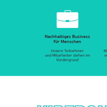
Nachhaltiges Business
für Menschen
Unsere Teilnehmer
K
und Mitarbeiter stehen im
v
Vordergrund