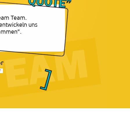
eam Team.
entwickeln uns
ammen”.
or
r