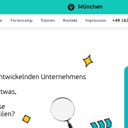
München
le
Feriencamp
Tutoren
Kontakt
Impressum
+49 16
 entwickelnden Unternehmens
etwas,
se
ilen?