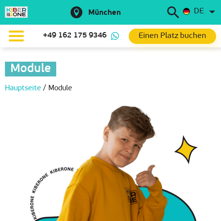
DE
München
Einen Platz buchen
+49 162 175 9346
Module
Hauptseite
/
Module