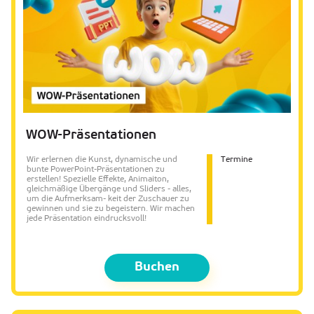
WOW-Präsentationen
Wir erlernen die Kunst, dynamische und
Termine
bunte PowerPoint-Präsentationen zu
erstellen! Spezielle Effekte, Animaiton,
gleichmäßige Übergänge und Sliders - alles,
um die Aufmerksam- keit der Zuschauer zu
gewinnen und sie zu begeistern. Wir machen
jede Präsentation eindrucksvoll!
Buchen