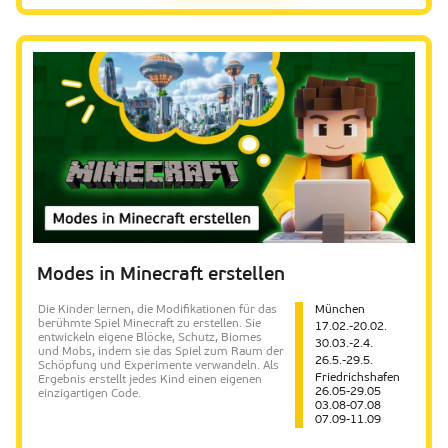
Modes in Minecraft erstellen
Die Kinder lernen, die Modifikationen für das
München
berühmte Spiel Minecraft zu erstellen. Sie
17.02.-20.02.
entwickeln eigene Blöcke, Schutz, Biomes
30.03.-2.4.
und Mobs, indem sie das Spiel zum Raum der
26.5.-29.5.
Schöpfung und Experimente verwandeln. Als
Friedrichshafen
Ergebnis erstellt jedes Kind einen eigenen
26.05-29.05
einzigartigen Code.
03.08-07.08
07.09-11.09