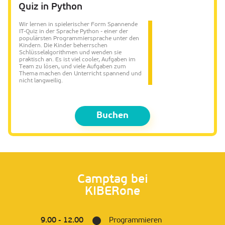
Quiz in Python
Wir lernen in spielerischer Form Spannende
IT-Quiz in der Sprache Python - einer der
populärsten Programmiersprache unter den
Kindern. Die Kinder beherrschen
Schlüsselalgorithmen und wenden sie
praktisch an. Es ist viel cooler, Aufgaben im
Team zu lösen, und viele Aufgaben zum
Thema machen den Unterricht spannend und
nicht langweilig.
Buchen
Camptag bei
KIBERone
9.00 - 12.00
Programmieren