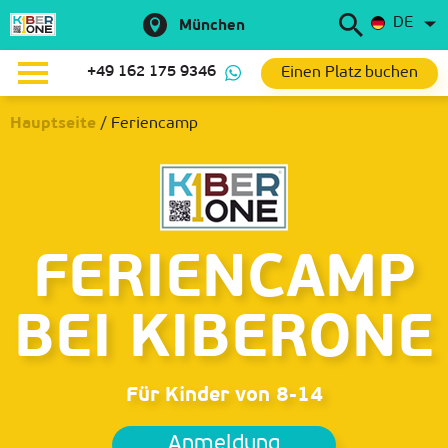
DE
München
Einen Platz buchen
+49 162 175 9346
Hauptseite
/
Feriencamp
FERIENCAMP
BEI KIBERONE
Für Kinder von 8-14
Anmeldung